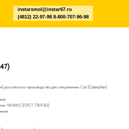
instarsmol@instar67.ru
(4812) 22-97-98 8-800-707-96-98
47)
) российского производства для спецтехники Cat (Caterpiller)
ьца
арки ЧХ16М2 (ГОСТ 7769-82)
чения