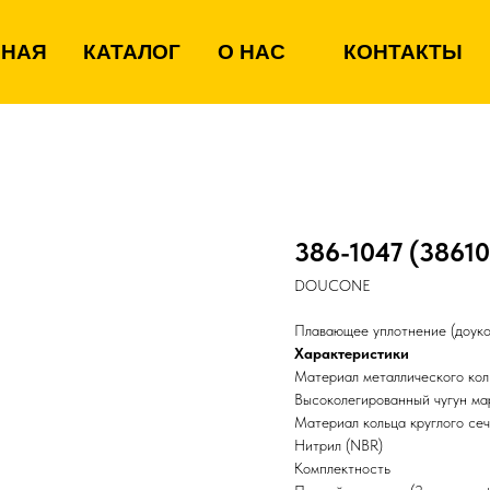
ВНАЯ
КАТАЛОГ
О НАС
КОНТАКТЫ
386-1047 (38610
DOUCONE
Плавающее уплотнение (доукон
Характеристики
Материал металлического кол
Высоколегированный чугун м
Материал кольца круглого се
Нитрил (NBR)
Комплектность