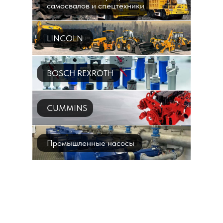
самосвалов и спецтехники
LINCOLN
BOSCH REXROTH
CUMMINS
Промышленные насосы