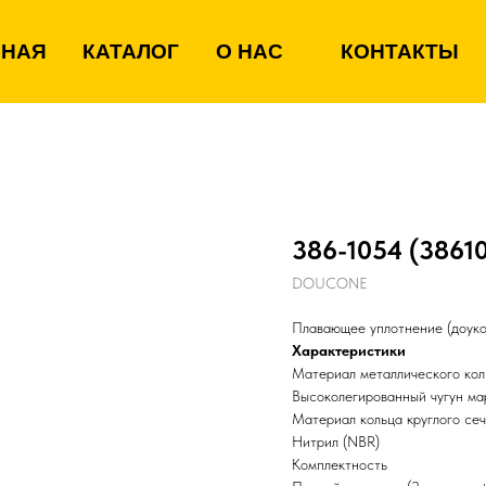
ВНАЯ
КАТАЛОГ
О НАС
КОНТАКТЫ
386-1054 (3861
DOUCONE
Плавающее уплотнение (доукон
Характеристики
Материал металлического кол
Высоколегированный чугун м
Материал кольца круглого се
Нитрил (NBR)
Комплектность