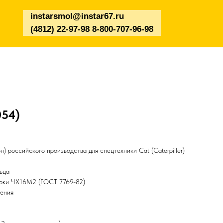
instarsmol@instar67.ru
(4812) 22-97-98 8-800-707-96-98
054)
) российского производства для спецтехники Cat (Caterpiller)
ьца
арки ЧХ16М2 (ГОСТ 7769-82)
чения