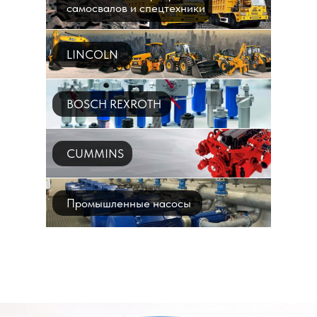
самосвалов и спецтехники
LINCOLN
BOSCH REXROTH
CUMMINS
Промышленные насосы