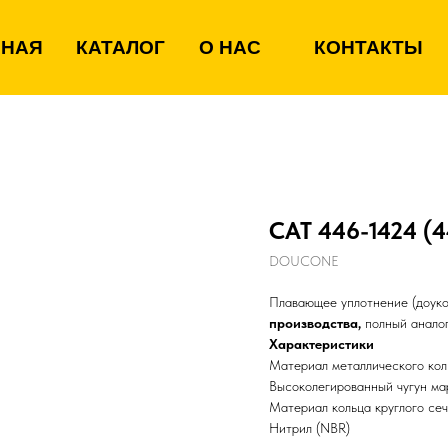
ВНАЯ
КАТАЛОГ
О НАС
КОНТАКТЫ
CAT 446-1424 (4
DOUCONE
Плавающее уплотнение (доуко
производства,
полный аналог
Характеристики
Материал металлического кол
Высоколегированный чугун м
Материал кольца круглого се
Нитрил (NBR)