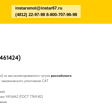
instarsmol@instar67.ru
(4812) 22-97-98 8-800-707-96-98
461424)
н) из высоколегированного чугуна
российского
 механического уплотнения CAT
ьца
арки ЧХ16М2 (ГОСТ 7769-82)
чения