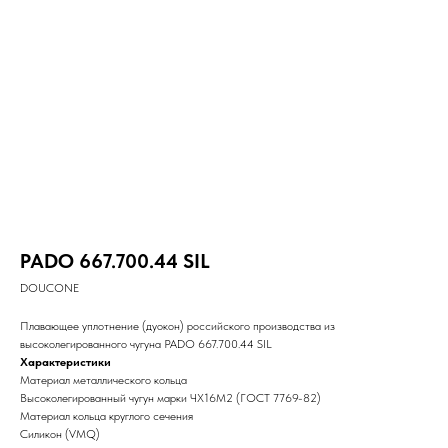
PADO 667.700.44 SIL
DOUCONE
Плавающее уплотнение (дуокон) российского производства из
высоколегированного чугуна PADO 667.700.44 SIL
Характеристики
Материал металлического кольца
Высоколегированный чугун марки ЧХ16М2 (ГОСТ 7769-82)
Материал кольца круглого сечения
Силикон (VMQ)