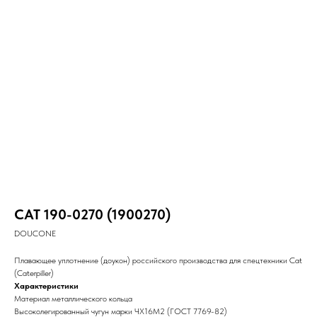
CAT 190-0270 (1900270)
DOUCONE
Плавающее уплотнение (доукон) российского производства для спецтехники Cat
(Caterpiller)
Характеристики
Материал металлического кольца
Высоколегированный чугун марки ЧХ16М2 (ГОСТ 7769-82)