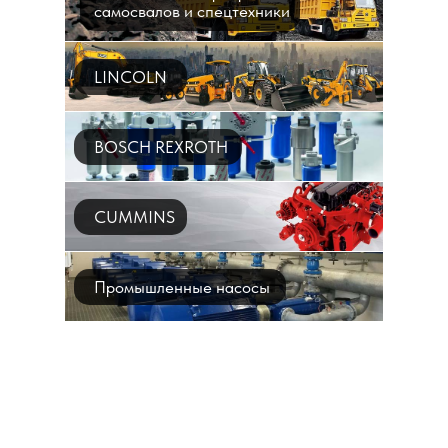
самосвалов и спецтехники
LINCOLN
BOSCH REXROTH
CUMMINS
Промышленные насосы