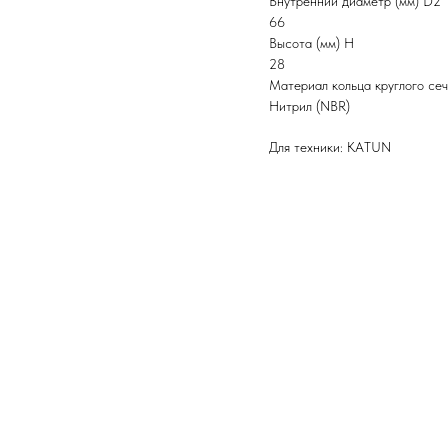
Внутренний диаметр (мм) D2
66
Высота (мм) H
28
Материал кольца круглого се
Нитрил (NBR)
Для техники: KATUN