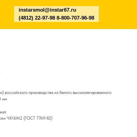
instarsmol@instar67.ru
(4812) 22-97-98 8-800-707-96-98
С
н) российского производства из белого высоколегированного
8 мм
ьца
арки ЧХ16М2 (ГОСТ 7769-82)