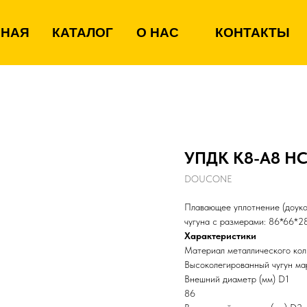
ВНАЯ
КАТАЛОГ
О НАС
КОНТАКТЫ
УПДК К8-А8 Н
DOUCONE
Плавающее уплотнение (доуко
чугуна с размерами: 86*66*2
Характеристики
Материал металлического кол
Высоколегированный чугун м
Внешний диаметр (мм) D1
86