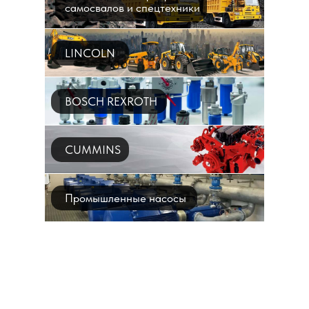
самосвалов и спецтехники
LINCOLN
BOSCH REXROTH
CUMMINS
Промышленные насосы