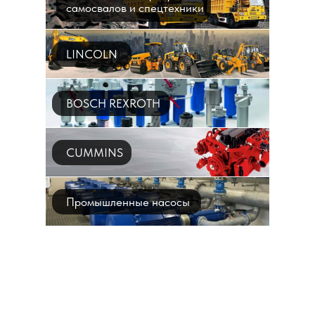
самосвалов и спецтехники
LINCOLN
BOSCH REXROTH
CUMMINS
Промышленные насосы