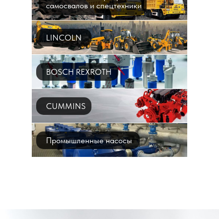
самосвалов и спецтехники
LINCOLN
BOSCH REXROTH
CUMMINS
Промышленные насосы