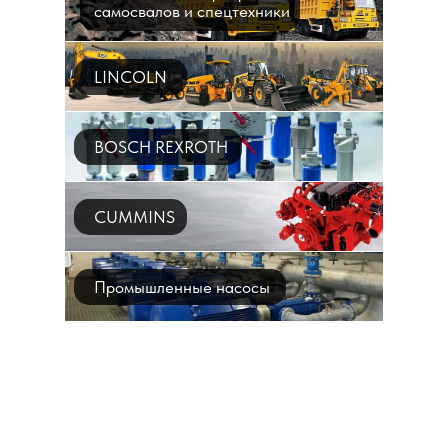
самосвалов и спецтехники
LINCOLN
BOSCH REXROTH
CUMMINS
Промышленные насосы