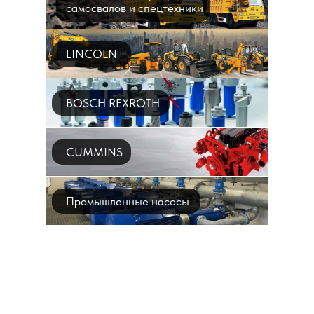
самосвалов и спецтехники
LINCOLN
BOSCH REXROTH
CUMMINS
Промышленные насосы