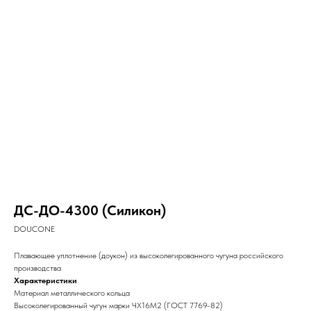
ДС-ДО-4300 (Силикон)
DOUCONE
Плавающее уплотнение (доукон) из высоколегированного чугуна российского
производства
Характеристики
Материал металлического кольца
Высоколегированный чугун марки ЧХ16М2 (ГОСТ 7769-82)