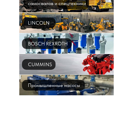
самосвалов и спецтехники
LINCOLN
BOSCH REXROTH
CUMMINS
Промышленные насосы