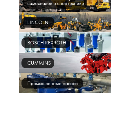
самосвалов и спецтехники
LINCOLN
BOSCH REXROTH
CUMMINS
Промышленные насосы