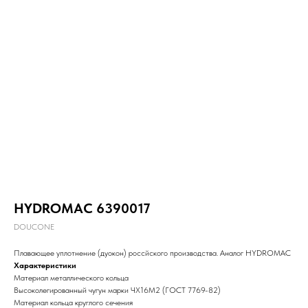
HYDROMAC 6390017
DOUCONE
Плавающее уплотнение (дуокон) россйского производства. Аналог HYDROMAC
Характеристики
Материал металлического кольца
Высоколегированный чугун марки ЧХ16М2 (ГОСТ 7769-82)
Материал кольца круглого сечения