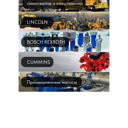
самосвалов и спецтехники
LINCOLN
BOSCH REXROTH
CUMMINS
Промышленные насосы