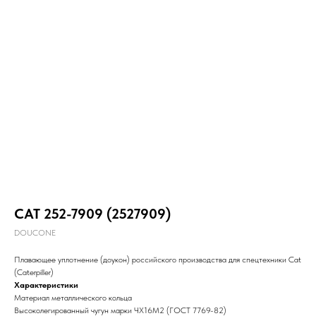
CAT 252-7909 (2527909)
DOUCONE
Плавающее уплотнение (доукон) российского производства для спецтехники Cat
(Caterpiller)
Характеристики
Материал металлического кольца
Высоколегированный чугун марки ЧХ16М2 (ГОСТ 7769-82)