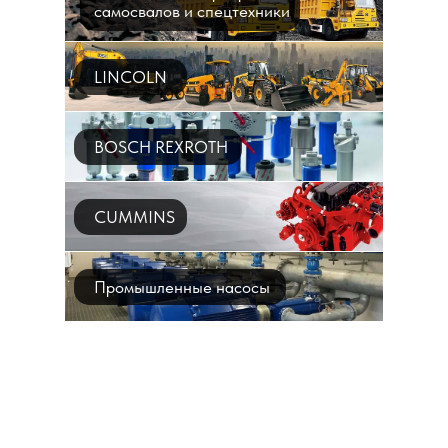
самосвалов и спецтехники
LINCOLN
BOSCH REXROTH
CUMMINS
Промышленные насосы