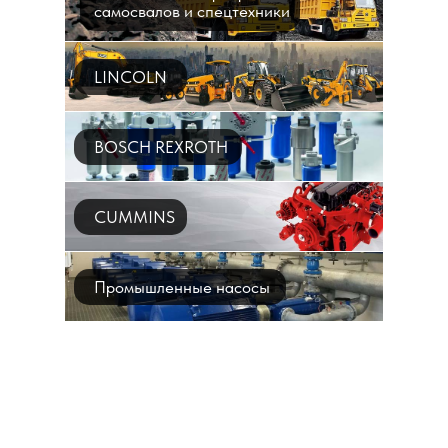
самосвалов и спецтехники
LINCOLN
BOSCH REXROTH
CUMMINS
Промышленные насосы