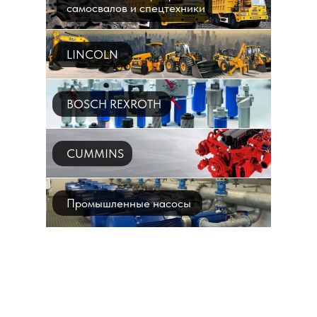
самосвалов и спецтехники
LINCOLN
BOSCH REXROTH
CUMMINS
Промышленные насосы