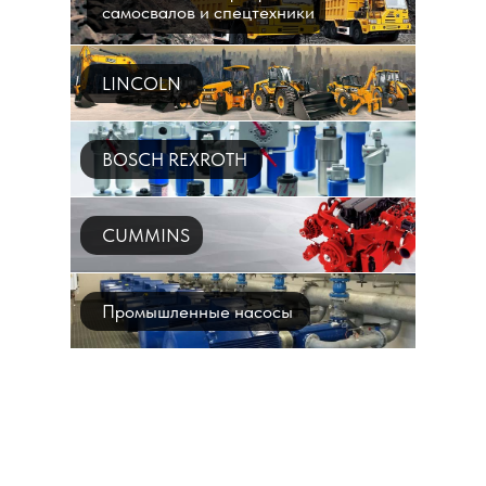
самосвалов и спецтехники
LINCOLN
BOSCH REXROTH
CUMMINS
Промышленные насосы