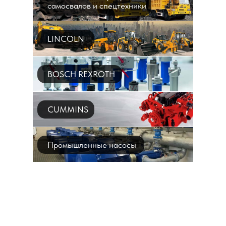
самосвалов и спецтехники
LINCOLN
BOSCH REXROTH
CUMMINS
Промышленные насосы