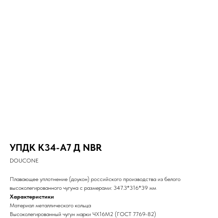
УПДК К34-А7 Д NBR
DOUCONE
Плавающее уплотнение (доукон) российского производства из белого
высоколегированного чугуна с размерами: 347.3*316*39 мм
Характеристики
Материал металлического кольца
Высоколегированный чугун марки ЧХ16М2 (ГОСТ 7769-82)