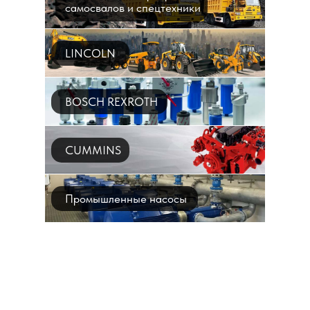
самосвалов и спецтехники
LINCOLN
BOSCH REXROTH
CUMMINS
Промышленные насосы