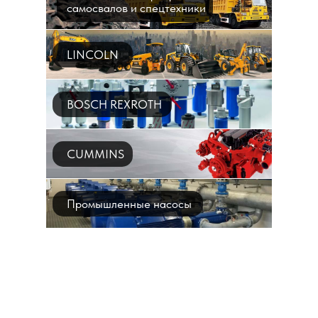
самосвалов и спецтехники
LINCOLN
BOSCH REXROTH
CUMMINS
Промышленные насосы