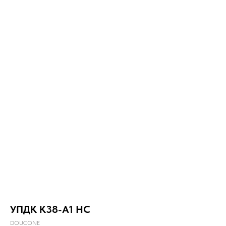
УПДК К38-А1 НС
DOUCONE