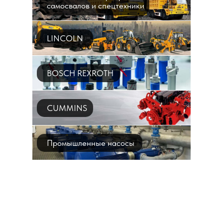
самосвалов и спецтехники
LINCOLN
BOSCH REXROTH
CUMMINS
Промышленные насосы