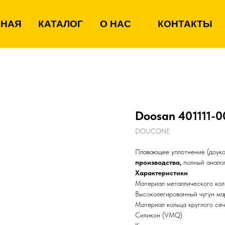
ВНАЯ
КАТАЛОГ
О НАС
КОНТАКТЫ
Doosan 401111-
DOUCONE
Плавающее уплотнение (доуко
производства,
полный аналог
Характеристики
Материал металлического кол
Высоколегированный чугун м
Материал кольца круглого се
Силикон (VMQ)