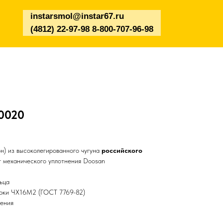
instarsmol@instar67.ru
(4812) 22-97-98 8-800-707-96-98
00020
н) из высоколегированного чугуна
российского
 механического уплотнения Doosan
ьца
арки ЧХ16М2 (ГОСТ 7769-82)
чения