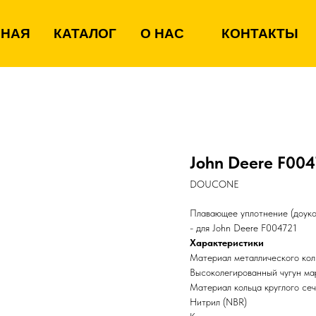
ВНАЯ
КАТАЛОГ
О НАС
КОНТАКТЫ
John Deere F004
DOUCONE
Плавающее уплотнение (доуко
- для John Deere F004721
Характеристики
Материал металлического кол
Высоколегированный чугун м
Материал кольца круглого се
Нитрил (NBR)