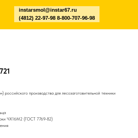
instarsmol@instar67.ru
(4812) 22-97-98 8-800-707-96-98
721
н) российского производства для лесозаготовительной техники
ьца
арки ЧХ16М2 (ГОСТ 7769-82)
чения