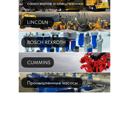
самосвалов и спецтехники
LINCOLN
BOSCH REXROTH
CUMMINS
Промышленные насосы