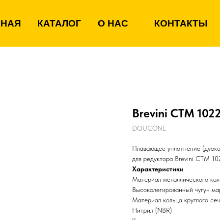
ВНАЯ
КАТАЛОГ
О НАС
КОНТАКТЫ
Brevini CTM 102
DOUCONE
Плавающее уплотнение (дуоко
для редуктора Brevini CTM 10
Характеристики
Материал металлического кол
Высоколегированный чугун м
Материал кольца круглого се
Нитрил (NBR)