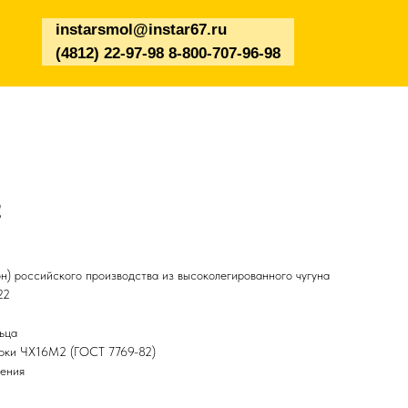
instarsmol@instar67.ru
(4812) 22-97-98 8-800-707-96-98
2
н) российского производства из высоколегированного чугуна
22
ьца
арки ЧХ16М2 (ГОСТ 7769-82)
чения