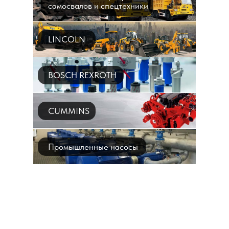
самосвалов и спецтехники
LINCOLN
BOSCH REXROTH
CUMMINS
Промышленные насосы