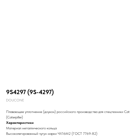
9S4297 (9S-4297)
DOUCONE
Плавающее уплотнение (доукон) российского производства для спецтехники Cat
(Caterpiller)
Характеристики
Материал металлического кольца
Высоколегированный чугун марки ЧХ16М2 (ГОСТ 7769-82)