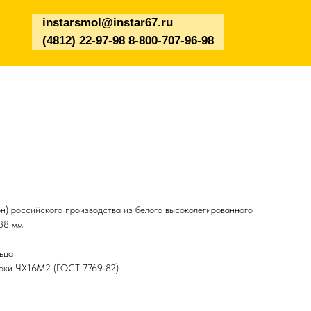
instarsmol@instar67.ru
(4812) 22-97-98 8-800-707-96-98
н) российского производства из белого высоколегированного
*38 мм
ьца
арки ЧХ16М2 (ГОСТ 7769-82)