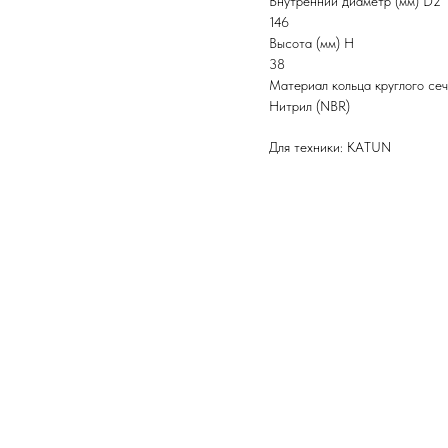
Внутренний диаметр (мм) D2
146
Высота (мм) H
38
Материал кольца круглого се
Нитрил (NBR)
Для техники: KATUN