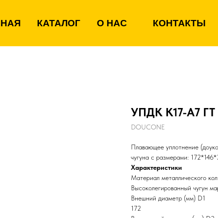
ВНАЯ
КАТАЛОГ
О НАС
КОНТАКТЫ
УПДК К17-А7 ГТ
DOUCONE
Плавающее уплотнение (доуко
чугуна с размерами: 172*146
Характеристики
Материал металлического кол
Высоколегированный чугун м
Внешний диаметр (мм) D1
172