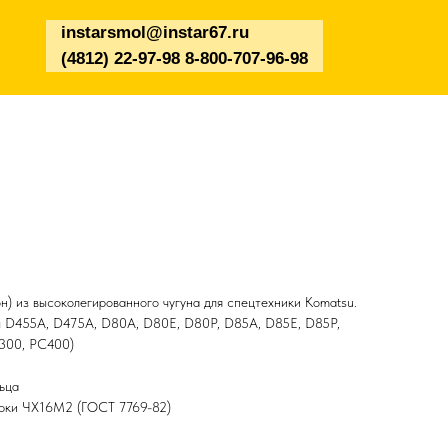
instarsmol@instar67.ru
(4812) 22-97-98 8-800-707-96-98
) из высоколегированного чугуна для спецтехники Komatsu.
ры D455A, D475A, D80A, D80E, D80P, D85A, D85E, D85P,
300, PC400)
ьца
арки ЧХ16М2 (ГОСТ 7769-82)