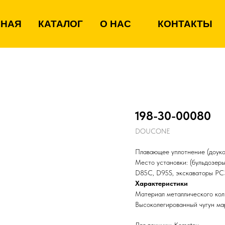
ВНАЯ
КАТАЛОГ
О НАС
КОНТАКТЫ
198-30-00080
DOUCONE
Плавающее уплотнение (доукон
Место установки: (бульдозе
D85C, D95S, экскаваторы PC
Характеристики
Материал металлического кол
Высоколегированный чугун м