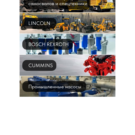
самосвалов и спецтехники
LINCOLN
BOSCH REXROTH
CUMMINS
Промышленные насосы