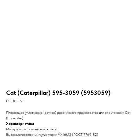
Cat (Caterpillar) 595-3059 (5953059)
DOUCONE
Плавающее уплотнение (доукон) российского производства для спецтехники Cat
(Caterpiller)
Характеристики
Материал металлического кольца
Высоколегированный чугун марки ЧХ16М2 (ГОСТ 7769-82)