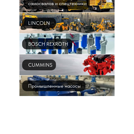
самосвалов и спецтехники
LINCOLN
BOSCH REXROTH
CUMMINS
Промышленные насосы