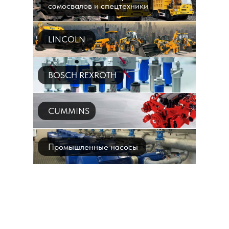
самосвалов и спецтехники
LINCOLN
BOSCH REXROTH
CUMMINS
Промышленные насосы