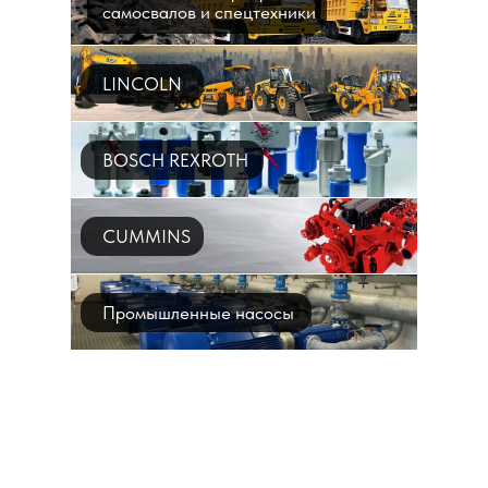
самосвалов и спецтехники
LINCOLN
BOSCH REXROTH
CUMMINS
Промышленные насосы