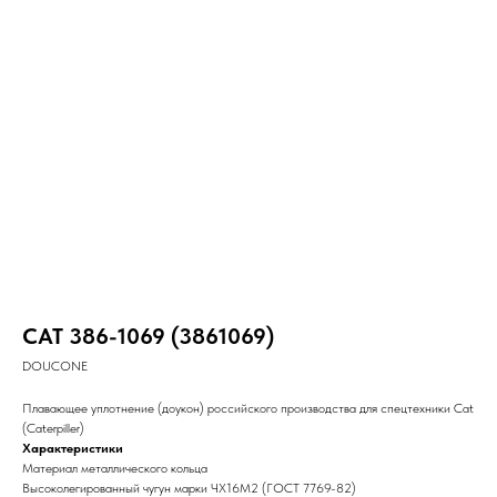
CAT 386-1069 (3861069)
DOUCONE
Плавающее уплотнение (доукон) российского производства для спецтехники Cat
(Caterpiller)
Характеристики
Материал металлического кольца
Высоколегированный чугун марки ЧХ16М2 (ГОСТ 7769-82)