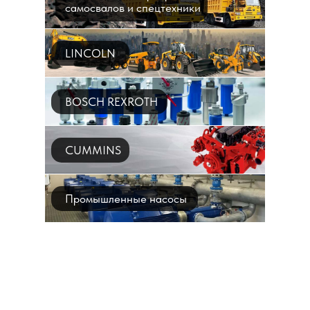
самосвалов и спецтехники
LINCOLN
BOSCH REXROTH
CUMMINS
Промышленные насосы