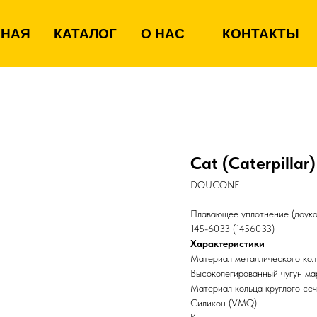
ВНАЯ
КАТАЛОГ
О НАС
КОНТАКТЫ
Cat (Caterpillar
DOUCONE
Плавающее уплотнение (доукон
145-6033 (1456033)
Характеристики
Материал металлического кол
Высоколегированный чугун м
Материал кольца круглого се
Силикон (VMQ)