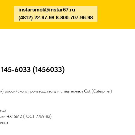
instarsmol@instar67.ru
(4812) 22-97-98 8-800-707-96-98
) 145-6033 (1456033)
) российского производства для спецтехники Cat (Caterpiller)
ьца
арки ЧХ16М2 (ГОСТ 7769-82)
чения