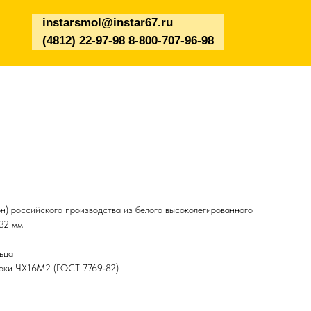
instarsmol@instar67.ru
(4812) 22-97-98 8-800-707-96-98
н) российского производства из белого высоколегированного
*32 мм
ьца
арки ЧХ16М2 (ГОСТ 7769-82)