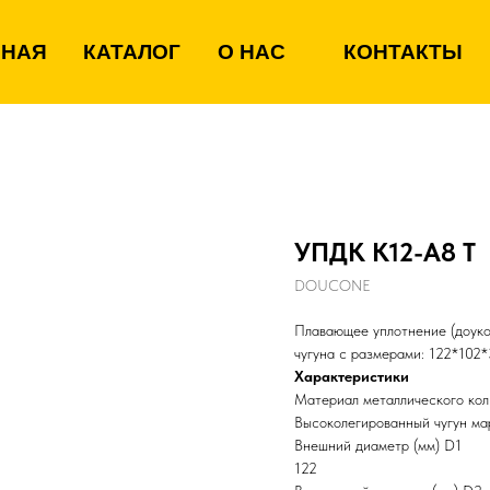
ВНАЯ
КАТАЛОГ
О НАС
КОНТАКТЫ
УПДК К12-А8 Т
DOUCONE
Плавающее уплотнение (доуко
чугуна с размерами: 122*102
Характеристики
Материал металлического кол
Высоколегированный чугун м
Внешний диаметр (мм) D1
122