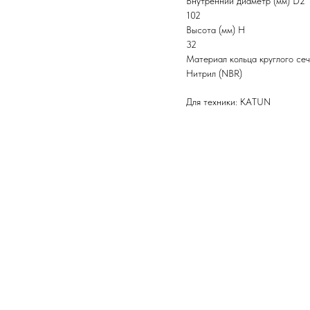
Внутренний диаметр (мм) D2
102
Высота (мм) H
32
Материал кольца круглого се
Нитрил (NBR)
Для техники: KATUN