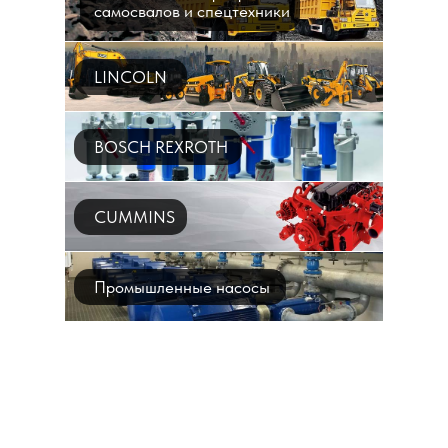
самосвалов и спецтехники
LINCOLN
BOSCH REXROTH
CUMMINS
Промышленные насосы