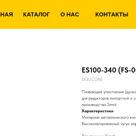
ВНАЯ
КАТАЛОГ
О НАС
КОНТАКТЫ
ES100-340 (FS-0
DOUCONE
Плавающее уплотнение (дуоко
для редукторов импортной и 
производства Simrit
Характеристики
Материал металлического кол
Высоколегированный чугун м