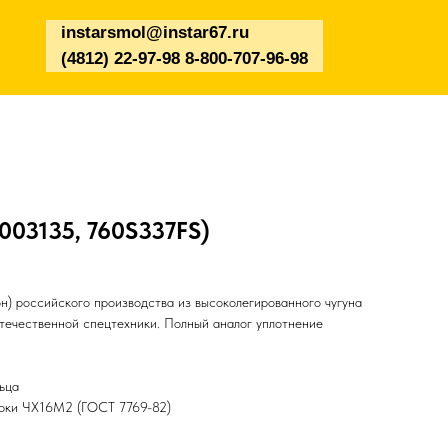
instarsmol@instar67.ru
(4812) 22-97-98 8-800-707-96-98
003135, 760S337FS)
н) российского производства из высоколегированного чугуна
отечественной спецтехники. Полный аналог уплотнение
ьца
арки ЧХ16М2 (ГОСТ 7769-82)