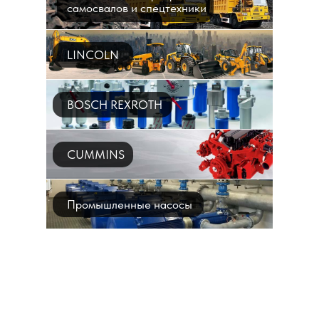
самосвалов и спецтехники
LINCOLN
BOSCH REXROTH
CUMMINS
Промышленные насосы