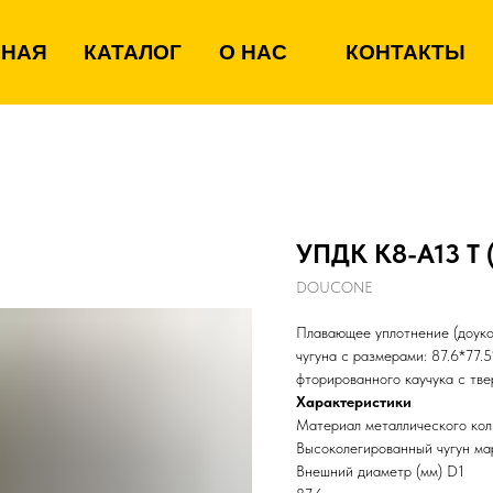
ВНАЯ
КАТАЛОГ
О НАС
КОНТАКТЫ
УПДК К8-А13 Т 
DOUCONE
Плавающее уплотнение (доуко
чугуна с размерами: 87.6*77.
фторированного каучука с тв
Характеристики
Материал металлического кол
Высоколегированный чугун м
Внешний диаметр (мм) D1