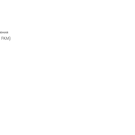
чения
/ FKM)