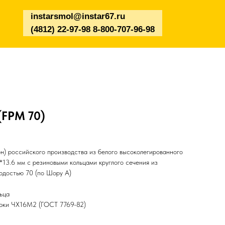
instarsmol@instar67.ru
(4812) 22-97-98 8-800-707-96-98
(FPM 70)
н) российского производства из белого высоколегированного
5*13.6 мм с резиновыми кольцами круглого сечения из
ердостью 70 (по Шору А)
ьца
арки ЧХ16М2 (ГОСТ 7769-82)