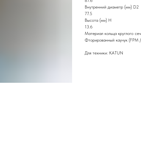
87.6
Внутренний диаметр (мм) D2
77.5
Высота (мм) H
13.6
Материал кольца круглого се
Фторированный каучук (FPM 
Для техники: KATUN