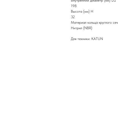
Внутренний диаметр (мм) D2
198
Высота (мм) H
32
Материал кольца круглого се
Нитрил (NBR)
Для техники: KATUN