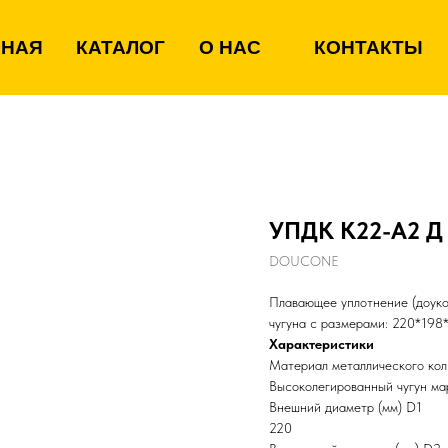
ВНАЯ
КАТАЛОГ
О НАС
КОНТАКТЫ
УПДК К22-А2 Д
DOUCONE
Плавающее уплотнение (доуко
чугуна с размерами: 220*198
Характеристики
Материал металлического кол
Высоколегированный чугун м
Внешний диаметр (мм) D1
220