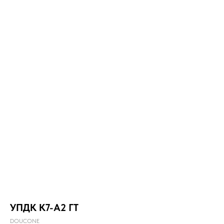
УПДК К7-А2 ГТ
DOUCONE