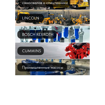
самосвалов и спецтехники
LINCOLN
BOSCH REXROTH
CUMMINS
Промышленные насосы