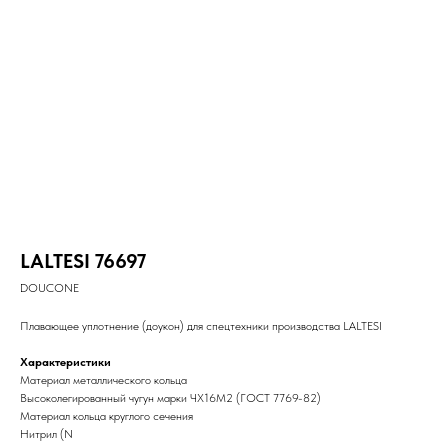
LALTESI 76697
DOUCONE
Плавающее уплотнение (доукон) для спецтехники производства LALTESI
Характеристики
Материал металлического кольца
Высоколегированный чугун марки ЧХ16М2 (ГОСТ 7769-82)
Материал кольца круглого сечения
Нитрил (N