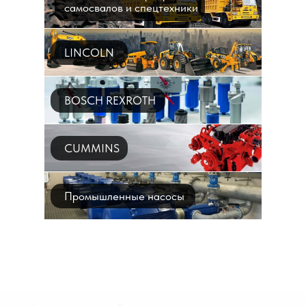
самосвалов и спецтехники
LINCOLN
BOSCH REXROTH
CUMMINS
Промышленные насосы