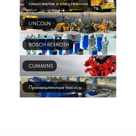
самосвалов и спецтехники
LINCOLN
BOSCH REXROTH
CUMMINS
Промышленные насосы