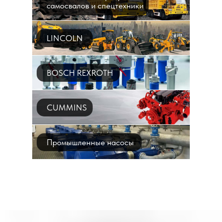
самосвалов и спецтехники
LINCOLN
BOSCH REXROTH
CUMMINS
Промышленные насосы