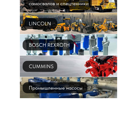
самосвалов и спецтехники
LINCOLN
BOSCH REXROTH
CUMMINS
Промышленные насосы