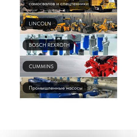
самосвалов и спецтехники
LINCOLN
BOSCH REXROTH
CUMMINS
Промышленные насосы